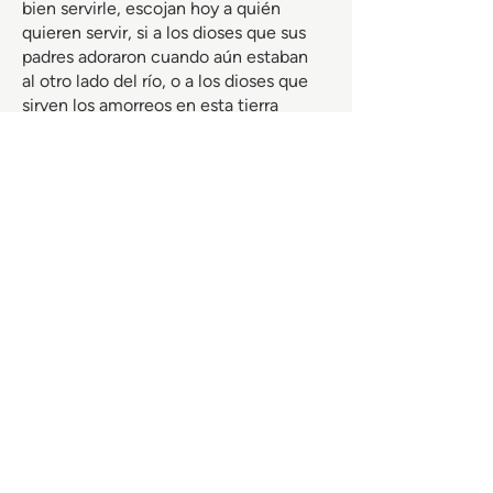
bien servirle, escojan hoy a quién
quieren servir, si a los dioses que sus
padres adoraron cuando aún estaban
al otro lado del río, o a los dioses que
sirven los amorreos en esta tierra
donde ahora ustedes viven. Por mi
parte, mi casa y yo serviremos al
Señor.»
Josué 24:14-15 (RVC)
Todo el contenido
didáctico es
gratuito
gracias a la generosa
comunidad de
estudiantes